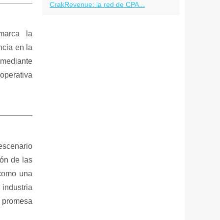
CrakRevenue: la red de CPA...
marca la
cia en la
 mediante
operativa
escenario
ón de las
e como una
industria
a promesa