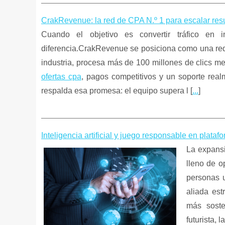
CrakRevenue: la red de CPA N.º 1 para escalar resu
Cuando el objetivo es convertir tráfico en 
diferencia.CrakRevenue se posiciona como una red 
industria, procesa más de 100 millones de clics m
ofertas cpa
, pagos competitivos y un soporte rea
respalda esa promesa: el equipo supera l [
...
]
Inteligencia artificial y juego responsable en plata
La expansi
lleno de o
personas u
aliada est
más soste
futurista, 